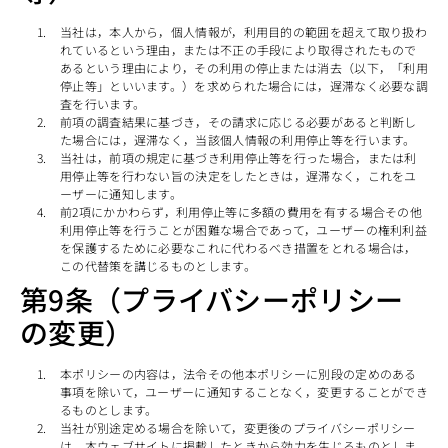
当社は，本人から，個人情報が，利用目的の範囲を超えて取り扱わ
れているという理由，または不正の手段により取得されたもので
あるという理由により，その利用の停止または消去（以下，「利用
停止等」といいます。）を求められた場合には，遅滞なく必要な調
査を行います。
前項の調査結果に基づき，その請求に応じる必要があると判断し
た場合には，遅滞なく，当該個人情報の利用停止等を行います。
当社は，前項の規定に基づき利用停止等を行った場合，または利
用停止等を行わない旨の決定をしたときは，遅滞なく，これをユ
ーザーに通知します。
前2項にかかわらず，利用停止等に多額の費用を有する場合その他
利用停止等を行うことが困難な場合であって，ユーザーの権利利益
を保護するために必要なこれに代わるべき措置をとれる場合は，
この代替策を講じるものとします。
第9条（プライバシーポリシー
の変更）
本ポリシーの内容は，法令その他本ポリシーに別段の定めのある
事項を除いて，ユーザーに通知することなく，変更することができ
るものとします。
当社が別途定める場合を除いて，変更後のプライバシーポリシー
は，本ウェブサイトに掲載したときから効力を生じるものとしま