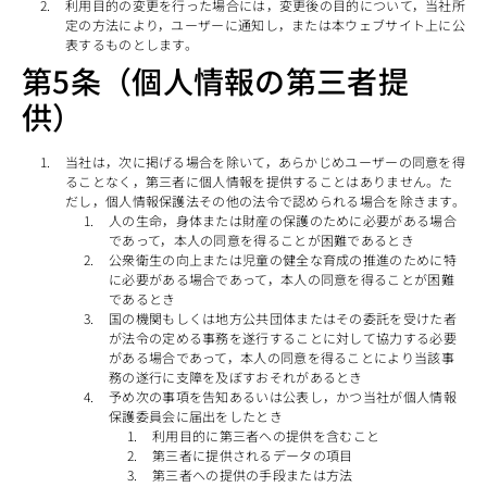
利用目的の変更を行った場合には，変更後の目的について，当社所
定の方法により，ユーザーに通知し，または本ウェブサイト上に公
表するものとします。
第5条（個人情報の第三者提
供）
当社は，次に掲げる場合を除いて，あらかじめユーザーの同意を得
ることなく，第三者に個人情報を提供することはありません。た
だし，個人情報保護法その他の法令で認められる場合を除きます。
人の生命，身体または財産の保護のために必要がある場合
であって，本人の同意を得ることが困難であるとき
公衆衛生の向上または児童の健全な育成の推進のために特
に必要がある場合であって，本人の同意を得ることが困難
であるとき
国の機関もしくは地方公共団体またはその委託を受けた者
が法令の定める事務を遂行することに対して協力する必要
がある場合であって，本人の同意を得ることにより当該事
務の遂行に支障を及ぼすおそれがあるとき
予め次の事項を告知あるいは公表し，かつ当社が個人情報
保護委員会に届出をしたとき
利用目的に第三者への提供を含むこと
第三者に提供されるデータの項目
第三者への提供の手段または方法