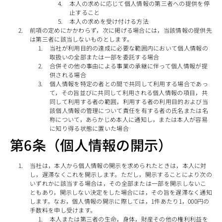
本人の求めに応じて個人情報の第三者への提供を停
止すること
本人の求めを受け付ける方法
前項の定めにかかわらず，次に掲げる場合には，当該情報の提供先
は第三者に該当しないものとします。
当社が利用目的の達成に必要な範囲内において個人情報の
取扱いの全部または一部を委託する場合
合併その他の事由による事業の承継に伴って個人情報が提
供される場合
個人情報を特定の者との間で共同して利用する場合であっ
て，その旨並びに共同して利用される個人情報の項目，共
同して利用する者の範囲，利用する者の利用目的および当
該個人情報の管理について責任を有する者の氏名または名
称について，あらかじめ本人に通知し，または本人が容易
に知り得る状態に置いた場合
第6条（個人情報の開示）
当社は，本人から個人情報の開示を求められたときは，本人に対
し，遅滞なくこれを開示します。ただし，開示することにより次の
いずれかに該当する場合は，その全部または一部を開示しないこ
ともあり，開示しない決定をした場合には，その旨を遅滞なく通知
します。なお，個人情報の開示に際しては，1件あたり1，000円の
手数料を申し受けます。
本人または第三者の生命，身体，財産その他の権利利益を