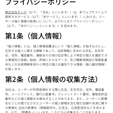
プライバシーポリシー
株式会社そいや
（以下，「当社」といいます。）は，本ウェブサイト上で
提供するサービス（以下,「本サービス」といいます。）における，ユー
ザーの個人情報の取扱いについて，以下のとおりプライバシーポリシー
（以下，「本ポリシー」といいます。）を定めます。
第1条（個人情報）
「個人情報」とは，個人情報保護法にいう「個人情報」を指すものとし，
生存する個人に関する情報であって，当該情報に含まれる氏名，生年月
日，住所，電話番号，連絡先その他の記述等により特定の個人を識別でき
る情報及び容貌，指紋，声紋にかかるデータ，及び健康保険証の保険者番
号などの当該情報単体から特定の個人を識別できる情報（個人識別情報）
を指します。
第2条（個人情報の収集方法）
当社は，ユーザーが利用登録をする際に氏名，生年月日，住所，電話番
号，メールアドレス，銀行口座番号，クレジットカード番号，運転免許証
番号などの個人情報をお尋ねすることがあります。また，ユーザーと提携
先などとの間でなされたユーザーの個人情報を含む取引記録や決済に関す
る情報を,当社の提携先（情報提供元，広告主，広告配信先などを含みま
す。以下，｢提携先｣といいます。）などから収集することがあります。