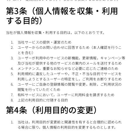
第3条（個人情報を収集・利用
する目的）
当社が個人情報を収集・利用する目的は，以下のとおりです。
当社サービスの提供・運営のため
ユーザーからのお問い合わせに回答するため（本人確認を行うこ
とを含む）
ユーザーが利用中のサービスの新機能，更新情報，キャンペーン等
及び当社が提供する他のサービスの案内のメールを送付するため
メンテナンス，重要なお知らせなど必要に応じたご連絡のため
利用規約に違反したユーザーや，不正・不当な目的でサービスを
利用しようとするユーザーの特定をし，ご利用をお断りするため
ユーザーにご自身の登録情報の閲覧や変更，削除，ご利用状況の
閲覧を行っていただくため
有料サービスにおいて，ユーザーに利用料金を請求するため
上記の利用目的に付随する目的
第4条（利用目的の変更）
当社は，利用目的が変更前と関連性を有すると合理的に認められ
る場合に限り，個人情報の利用目的を変更するものとします。