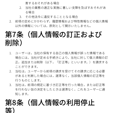
害するおそれがある場合
当社の業務の適正な実施に著しい支障を及ぼすおそれがあ
る場合
その他法令に違反することとなる場合
前項の定めにかかわらず，履歴情報および特性情報などの個人情報
以外の情報については，原則として開示いたしません。
第7条（個人情報の訂正および
削除）
ユーザーは，当社の保有する自己の個人情報が誤った情報である
場合には，当社が定める手続きにより，当社に対して個人情報の訂
正，追加または削除（以下，「訂正等」といいます。）を請求する
ことができます。
当社は，ユーザーから前項の請求を受けてその請求に応じる必要
があると判断した場合には，遅滞なく，当該個人情報の訂正等を
行うものとします。
当社は，前項の規定に基づき訂正等を行った場合，または訂正等
を行わない旨の決定をしたときは遅滞なく，これをユーザーに通
知します。
第8条（個人情報の利用停止
等）